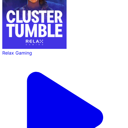
Relax Gaming