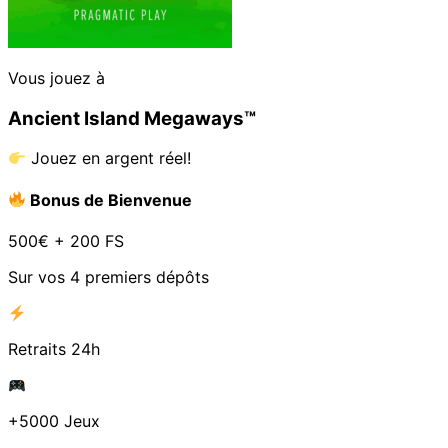
Vous jouez à
Ancient Island Megaways™
Jouez en argent réel!
Bonus de Bienvenue
500€ + 200 FS
Sur vos 4 premiers dépôts
Retraits 24h
+5000 Jeux