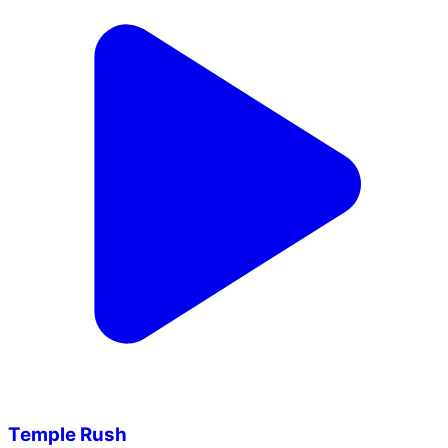
Temple Rush