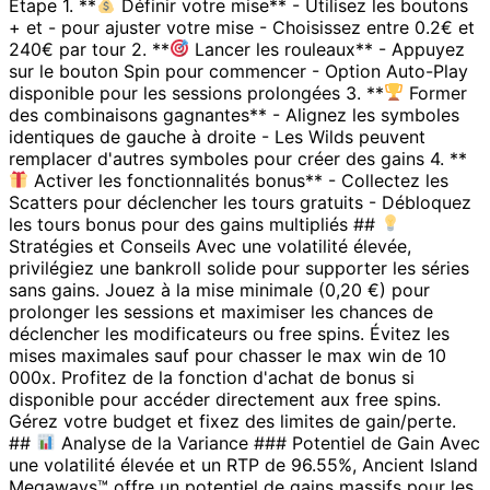
Étape 1. **
Définir votre mise** - Utilisez les boutons
+ et - pour ajuster votre mise - Choisissez entre 0.2€ et
240€ par tour 2. **
Lancer les rouleaux** - Appuyez
sur le bouton Spin pour commencer - Option Auto-Play
disponible pour les sessions prolongées 3. **
Former
des combinaisons gagnantes** - Alignez les symboles
identiques de gauche à droite - Les Wilds peuvent
remplacer d'autres symboles pour créer des gains 4. **
Activer les fonctionnalités bonus** - Collectez les
Scatters pour déclencher les tours gratuits - Débloquez
les tours bonus pour des gains multipliés ##
Stratégies et Conseils Avec une volatilité élevée,
privilégiez une bankroll solide pour supporter les séries
sans gains. Jouez à la mise minimale (0,20 €) pour
prolonger les sessions et maximiser les chances de
déclencher les modificateurs ou free spins. Évitez les
mises maximales sauf pour chasser le max win de 10
000x. Profitez de la fonction d'achat de bonus si
disponible pour accéder directement aux free spins.
Gérez votre budget et fixez des limites de gain/perte.
##
Analyse de la Variance ### Potentiel de Gain Avec
une volatilité élevée et un RTP de 96.55%, Ancient Island
Megaways™ offre un potentiel de gains massifs pour les