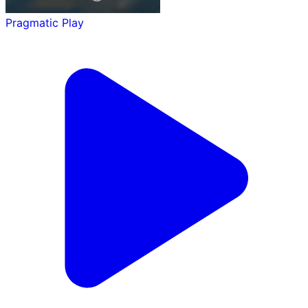
Pragmatic Play