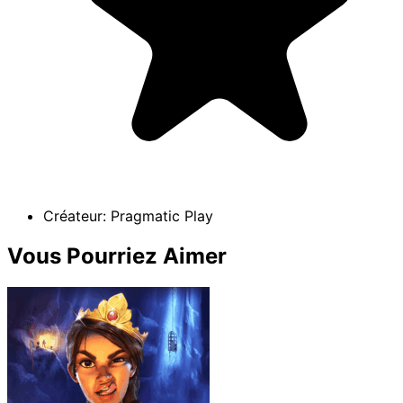
Créateur:
Pragmatic Play
Vous Pourriez Aimer