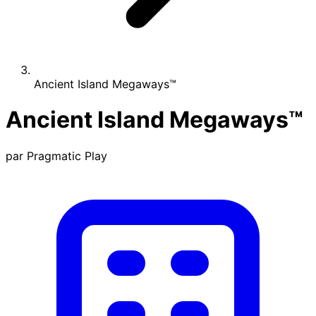
Ancient Island Megaways™
Ancient Island Megaways™
par Pragmatic Play