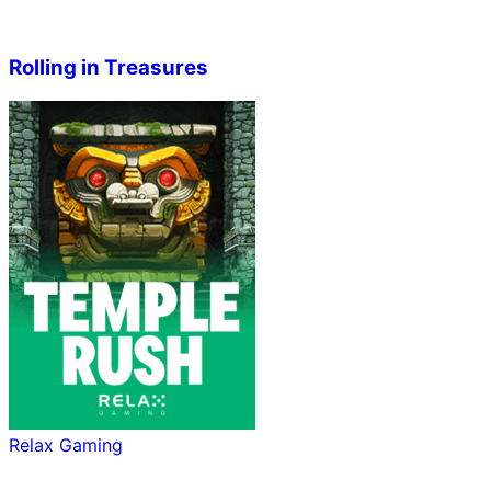
Rolling in Treasures
Relax Gaming