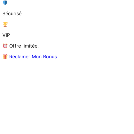
Sécurisé
VIP
Offre limitée!
Réclamer Mon Bonus